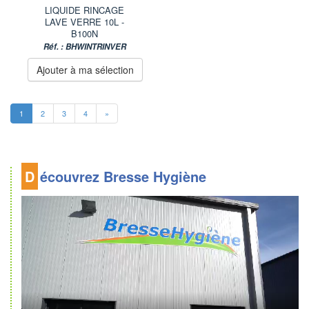
LIQUIDE RINCAGE
LAVE VERRE 10L -
B100N
Réf. : BHWINTRINVER
Ajouter à ma sélection
1
2
3
4
»
Découvrez Bresse Hygiène