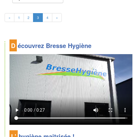
«
1
2
3
4
»
Découvrez Bresse Hygiène
L'hygiène maitrisée !