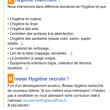
Nous intervenons dans différents domaines de l’hygiène tel que
:
• L’hygiène en cuisine,
• L’hygiène du linge,
• L’hygiène des sols,
• L’entretien des surfaces & la désinfection,
• L’hygiène des sanitaires (essuie main, savon, papier
toilette…),
• Le matériel de nettoyage,
• L’art de la table (nappage, serviettes …),
• La protection à usage unique,
• Équipements extérieurs (tapis, collecteur de déchets,
cendriers …).
Bresse Hygiène recrute !
Fort d'un développement soutenu, Bresse Hygiène recherche
de nouveaux talents. Si nos métiers vous intéressent, n'hésitez
pas à candidater en nous adressant votre c
urriculum vitæ
à
l'adresse
recrutementhygiene@free.fr
.
A très bientôt !