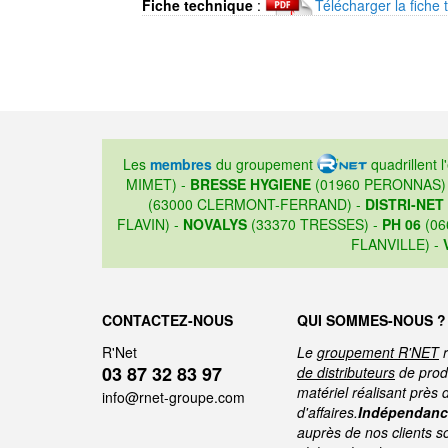
Fiche technique
:
Télécharger la fiche 
Les
membres
du groupement
quadrillent l
MIMET) -
BRESSE HYGIENE
(01960 PERONNAS)
(63000 CLERMONT-FERRAND) -
DISTRI-NET
FLAVIN) -
NOVALYS
(33370 TRESSES) -
PH 06
(06
FLANVILLE) -
CONTACTEZ-NOUS
QUI SOMMES-NOUS ?
R'Net
Le
groupement R'NET
r
03 87 32 83 97
de distributeurs
de produ
matériel réalisant près 
info@rnet-groupe.com
d'affaires.
Indépendance
auprès de nos clients s