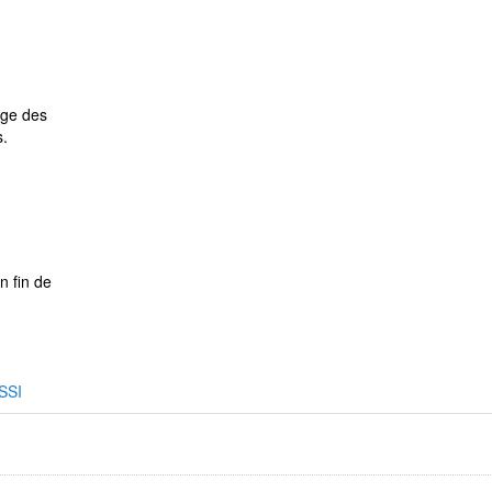
age des
s.
n fin de
SSI