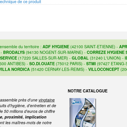
technique de ce produit
'ensemble du territoire :
ADF HYGIENE
(42100 SAINT-ETIENNE) -
APR
 -
BRODALYS
(94130 NOGENT-SUR-MARNE) -
CORREZE HYGIENE 
 SERVICE
(17220 SALLES-SUR-MER) -
GLOBAL
(31240 L'UNION) -
I
600 ANTIBES) -
SO.DI.OUATE
(75012 PARIS) -
STMI
(97427 ETANG-S
VILLA NORDICA
(51420 CERNAY-LES-REIMS) -
VILLOCONCEPT
(20
NOTRE CATALOGUE
assemble près d'une
vingtaine
its d'hygiène, d'entretien et de
de 50 millions d'euros de chiffre
, proximité, implication
ont les maîtres-mots de notre