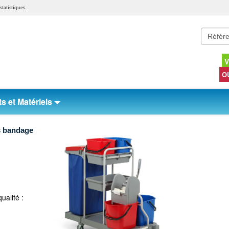
tatistiques.
V
O
s et Matériels
s bandage
alité :