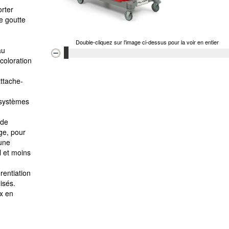
orter
e goutte
Double-cliquez sur l'image ci-dessus pour la voir en entier
au
écoloration
attache-
 systèmes
 de
ge, pour
 une
l et moins
rentiation
isés.
x en