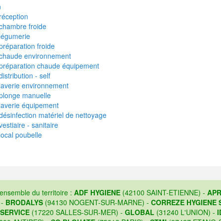
n
réception
 chambre froide
 légumerie
préparation froide
e chaude environnement
e préparation chaude équipement
stribution - self
 laverie environnement
 plonge manuelle
 laverie équipement
désinfection matériel de nettoyage
estiaire - sanitaire
local poubelle
'ensemble du territoire :
ADF HYGIENE
(42100 SAINT-ETIENNE) -
APR
 -
BRODALYS
(94130 NOGENT-SUR-MARNE) -
CORREZE HYGIENE 
 SERVICE
(17220 SALLES-SUR-MER) -
GLOBAL
(31240 L'UNION) -
I