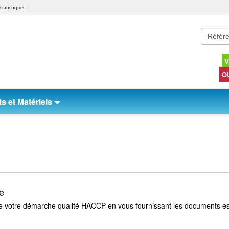
tatistiques.
V
O
s et Matériels
e
 votre démarche qualité HACCP en vous fournissant les documents esse