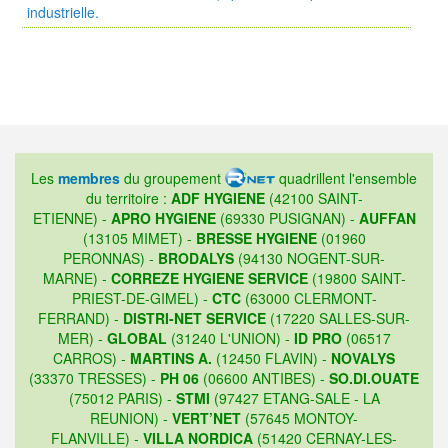
industrielle.
Les
membres
du groupement
quadrillent l'ensemble
du territoire :
ADF HYGIENE
(42100 SAINT-
ETIENNE) -
APRO HYGIENE
(69330 PUSIGNAN) -
AUFFAN
(13105 MIMET) -
BRESSE HYGIENE
(01960
PERONNAS) -
BRODALYS
(94130 NOGENT-SUR-
MARNE) -
CORREZE HYGIENE SERVICE
(19800 SAINT-
PRIEST-DE-GIMEL) -
CTC
(63000 CLERMONT-
FERRAND) -
DISTRI-NET SERVICE
(17220 SALLES-SUR-
MER) -
GLOBAL
(31240 L'UNION) -
ID PRO
(06517
CARROS) -
MARTINS A.
(12450 FLAVIN) -
NOVALYS
(33370 TRESSES) -
PH 06
(06600 ANTIBES) -
SO.DI.OUATE
(75012 PARIS) -
STMI
(97427 ETANG-SALE - LA
REUNION) -
VERT’NET
(57645 MONTOY-
FLANVILLE) -
VILLA NORDICA
(51420 CERNAY-LES-