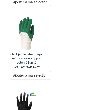
Ajouter à ma sélection
Gant jardin latex crêpé
vert dos aéré support
coton à l'unité
Réf. : MED0414679
Ajouter à ma sélection