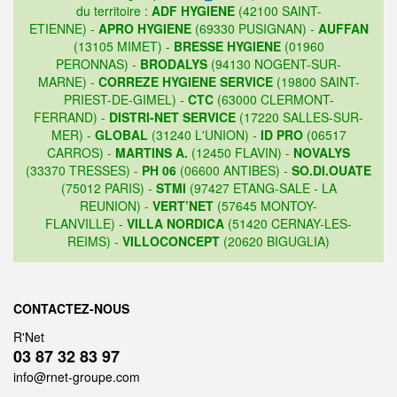
du territoire :
ADF HYGIENE
(42100 SAINT-
ETIENNE) -
APRO HYGIENE
(69330 PUSIGNAN) -
AUFFAN
(13105 MIMET) -
BRESSE HYGIENE
(01960
PERONNAS) -
BRODALYS
(94130 NOGENT-SUR-
MARNE) -
CORREZE HYGIENE SERVICE
(19800 SAINT-
PRIEST-DE-GIMEL) -
CTC
(63000 CLERMONT-
FERRAND) -
DISTRI-NET SERVICE
(17220 SALLES-SUR-
MER) -
GLOBAL
(31240 L'UNION) -
ID PRO
(06517
CARROS) -
MARTINS A.
(12450 FLAVIN) -
NOVALYS
(33370 TRESSES) -
PH 06
(06600 ANTIBES) -
SO.DI.OUATE
(75012 PARIS) -
STMI
(97427 ETANG-SALE - LA
REUNION) -
VERT’NET
(57645 MONTOY-
FLANVILLE) -
VILLA NORDICA
(51420 CERNAY-LES-
REIMS) -
VILLOCONCEPT
(20620 BIGUGLIA)
CONTACTEZ-NOUS
R'Net
03 87 32 83 97
info@rnet-groupe.com