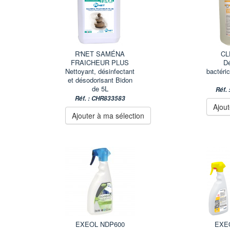
R'NET SAMÉNA
CL
FRAICHEUR PLUS
Dé
Nettoyant, désinfectant
bactéric
et désodorisant Bidon
de 5L
Réf.
Réf. : CHR833583
Ajout
Ajouter à ma sélection
EXEOL NDP600
EXE