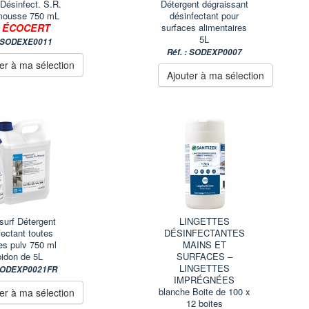
 Désinfect. S.R.
Détergent dégraissant
mousse 750 mL
désinfectant pour
ÉCOCERT
surfaces alimentaires
-
5L
: SODEXE0011
Réf. : SODEXP0007
er à ma sélection
Ajouter à ma sélection
surf Détergent
LINGETTES
fectant toutes
DÉSINFECTANTES
es pulv 750 ml
MAINS ET
bidon de 5L
SURFACES –
LINGETTES
 SODEXP0021FR
IMPRÉGNÉES
blanche Boite de 100 x
er à ma sélection
12 boites