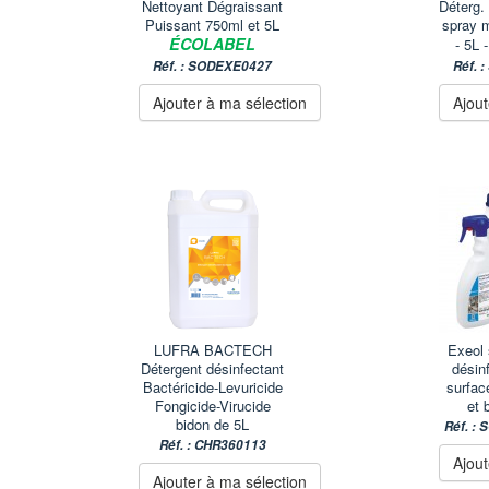
Nettoyant Dégraissant
Déterg.
Puissant 750ml et 5L
spray 
ÉCOLABEL
- 5L 
Réf. : SODEXE0427
Réf. 
Ajouter à ma sélection
Ajout
LUFRA BACTECH
Exeol 
Détergent désinfectant
désin
Bactéricide-Levuricide
surfac
Fongicide-Virucide
et 
bidon de 5L
Réf. :
Réf. : CHR360113
Ajout
Ajouter à ma sélection