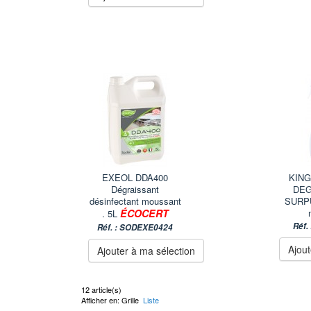
EXEOL DDA400
KING
Dégraissant
DE
désinfectant moussant
SURP
ÉCOCERT
. 5L
Réf.
Réf. : SODEXE0424
Ajout
Ajouter à ma sélection
12 article(s)
Afficher en:
Grille
Liste