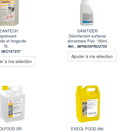
EANTECH
SANITIZER
graissant
Désinfectant surfaces
ide et fongicide
alimentaire Pulv. 750ml
5L
Réf. : MPH03SPRO3750
 : NEC197237
Ajouter à ma sélection
er à ma sélection
OLFOOD SR
EXEOL FOOD 390