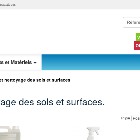
tatistiques.
V
O
s et Matériels
et nettoyage des sols et surfaces
yage des sols et surfaces.
Tri par