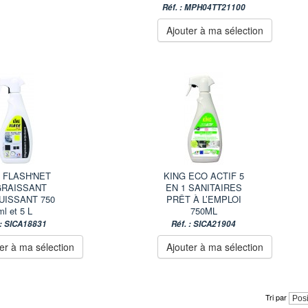
Réf. : MPH04TT21100
Ajouter à ma sélection
 FLASH'NET
KING ECO ACTIF 5
GRAISSANT
EN 1 SANITAIRES
UISSANT 750
PRÊT À L’EMPLOI
ml et 5 L
750ML
 : SICA18831
Réf. : SICA21904
er à ma sélection
Ajouter à ma sélection
Tri par