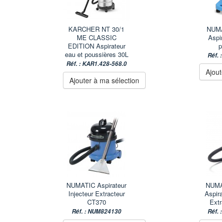
KARCHER NT 30/1
NUM
ME CLASSIC
Aspi
EDITION Aspirateur
p
eau et poussières 30L
Réf.
Réf. : KAR1.428-568.0
Ajout
Ajouter à ma sélection
NUMATIC Aspirateur
NUMA
Injecteur Extracteur
Aspira
CT370
Extr
Réf. : NUM824130
Réf.