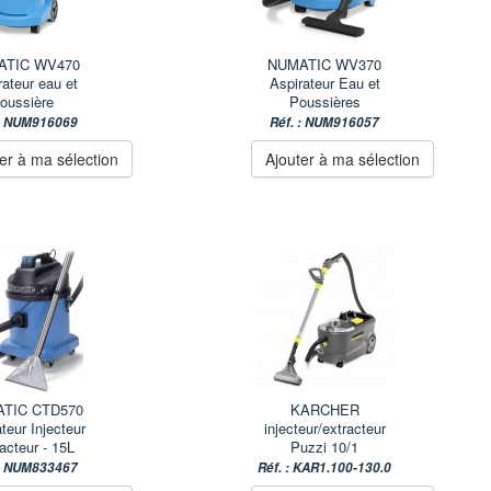
ATIC WV470
NUMATIC WV370
rateur eau et
Aspirateur Eau et
oussière
Poussières
 : NUM916069
Réf. : NUM916057
er à ma sélection
Ajouter à ma sélection
TIC CTD570
KARCHER
teur Injecteur
injecteur/extracteur
acteur - 15L
Puzzi 10/1
 : NUM833467
Réf. : KAR1.100-130.0