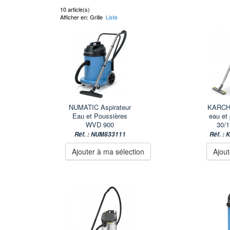
10 article(s)
Afficher en:
Grille
Liste
NUMATIC Aspirateur
KARCHE
Eau et Poussières
eau et
WVD 900
30/1
Réf. : NUM833111
Réf. :
Ajouter à ma sélection
Ajout