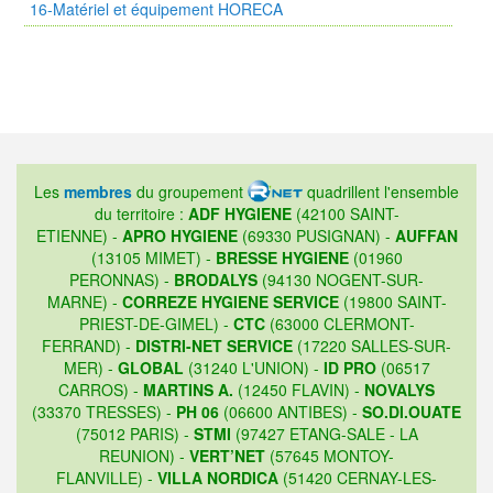
16-Matériel et équipement HORECA
Les
membres
du groupement
quadrillent l'ensemble
du territoire :
ADF HYGIENE
(42100 SAINT-
ETIENNE) -
APRO HYGIENE
(69330 PUSIGNAN) -
AUFFAN
(13105 MIMET) -
BRESSE HYGIENE
(01960
PERONNAS) -
BRODALYS
(94130 NOGENT-SUR-
MARNE) -
CORREZE HYGIENE SERVICE
(19800 SAINT-
PRIEST-DE-GIMEL) -
CTC
(63000 CLERMONT-
FERRAND) -
DISTRI-NET SERVICE
(17220 SALLES-SUR-
MER) -
GLOBAL
(31240 L'UNION) -
ID PRO
(06517
CARROS) -
MARTINS A.
(12450 FLAVIN) -
NOVALYS
(33370 TRESSES) -
PH 06
(06600 ANTIBES) -
SO.DI.OUATE
(75012 PARIS) -
STMI
(97427 ETANG-SALE - LA
REUNION) -
VERT’NET
(57645 MONTOY-
FLANVILLE) -
VILLA NORDICA
(51420 CERNAY-LES-