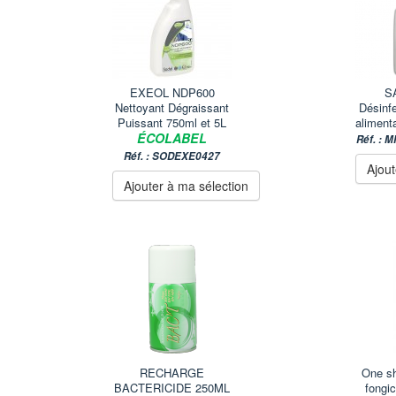
EXEOL NDP600
S
Nettoyant Dégraissant
Désinf
Puissant 750ml et 5L
aliment
ÉCOLABEL
Réf. :
Réf. : SODEXE0427
Ajout
Ajouter à ma sélection
RECHARGE
One sh
BACTERICIDE 250ML
fongic