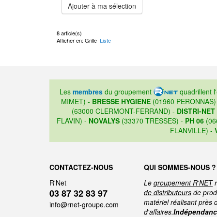
Ajouter à ma sélection
8 article(s)
Afficher en:
Grille
Liste
Les
membres
du groupement
quadrillent l
MIMET) -
BRESSE HYGIENE
(01960 PERONNAS)
(63000 CLERMONT-FERRAND) -
DISTRI-NET
FLAVIN) -
NOVALYS
(33370 TRESSES) -
PH 06
(06
FLANVILLE) -
CONTACTEZ-NOUS
QUI SOMMES-NOUS ?
R'Net
Le
groupement R'NET
r
03 87 32 83 97
de distributeurs
de produ
matériel réalisant près 
info@rnet-groupe.com
d'affaires.
Indépendance