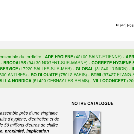
Tri par
'ensemble du territoire :
ADF HYGIENE
(42100 SAINT-ETIENNE) -
APR
 -
BRODALYS
(94130 NOGENT-SUR-MARNE) -
CORREZE HYGIENE 
 SERVICE
(17220 SALLES-SUR-MER) -
GLOBAL
(31240 L'UNION) -
I
600 ANTIBES) -
SO.DI.OUATE
(75012 PARIS) -
STMI
(97427 ETANG-S
VILLA NORDICA
(51420 CERNAY-LES-REIMS) -
VILLOCONCEPT
(20
NOTRE CATALOGUE
assemble près d'une
vingtaine
its d'hygiène, d'entretien et de
de 50 millions d'euros de chiffre
, proximité, implication