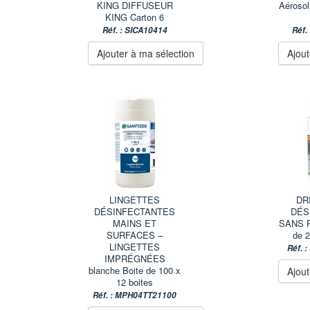
KING DIFFUSEUR
Aérosol
KING Carton 6
Réf. : SICA10414
Réf.
Ajouter à ma sélection
Ajout
LINGETTES
DRF
DÉSINFECTANTES
DÉS
MAINS ET
SANS R
SURFACES –
de 2
LINGETTES
Réf. 
IMPRÉGNÉES
blanche Boite de 100 x
Ajout
12 boites
Réf. : MPH04TT21100