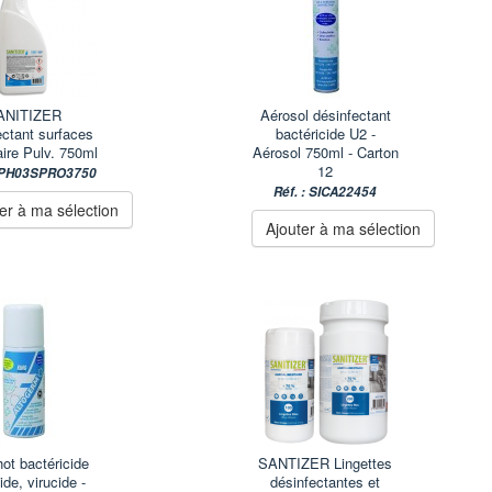
ANITIZER
Aérosol désinfectant
ectant surfaces
bactéricide U2 -
aire Pulv. 750ml
Aérosol 750ml - Carton
12
 MPH03SPRO3750
Réf. : SICA22454
er à ma sélection
Ajouter à ma sélection
ot bactéricide
SANTIZER Lingettes
ide, virucide -
désinfectantes et