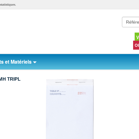
tatistiques.
V
O
s et Matériels
 MH TRIPL