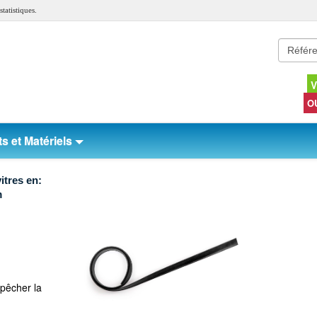
tatistiques.
V
O
s et Matériels
itres en:
m
pêcher la