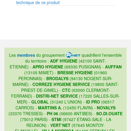
technique de ce produit
Les
membres
du groupement
quadrillent l'ensemble
du territoire :
ADF HYGIENE
(42100 SAINT-
ETIENNE) -
APRO HYGIENE
(69330 PUSIGNAN) -
AUFFAN
(13105 MIMET) -
BRESSE HYGIENE
(01960
PERONNAS) -
BRODALYS
(94130 NOGENT-SUR-
MARNE) -
CORREZE HYGIENE SERVICE
(19800 SAINT-
PRIEST-DE-GIMEL) -
CTC
(63000 CLERMONT-
FERRAND) -
DISTRI-NET SERVICE
(17220 SALLES-SUR-
MER) -
GLOBAL
(31240 L'UNION) -
ID PRO
(06517
CARROS) -
MARTINS A.
(12450 FLAVIN) -
NOVALYS
(33370 TRESSES) -
PH 06
(06600 ANTIBES) -
SO.DI.OUATE
(75012 PARIS) -
STMI
(97427 ETANG-SALE - LA
REUNION) -
VERT’NET
(57645 MONTOY-