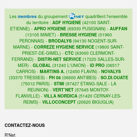
Les
membres
du groupement
quadrillent l'ensemble
du territoire :
ADF HYGIENE
(42100 SAINT-
ETIENNE) -
APRO HYGIENE
(69330 PUSIGNAN) -
AUFFAN
(13105 MIMET) -
BRESSE HYGIENE
(01960
PERONNAS) -
BRODALYS
(94130 NOGENT-SUR-
MARNE) -
CORREZE HYGIENE SERVICE
(19800 SAINT-
PRIEST-DE-GIMEL) -
CTC
(63000 CLERMONT-
FERRAND) -
DISTRI-NET SERVICE
(17220 SALLES-SUR-
MER) -
GLOBAL
(31240 L'UNION) -
ID PRO
(06517
CARROS) -
MARTINS A.
(12450 FLAVIN) -
NOVALYS
(33370 TRESSES) -
PH 06
(06600 ANTIBES) -
SO.DI.OUATE
(75012 PARIS) -
STMI
(97427 ETANG-SALE - LA
REUNION) -
VERT’NET
(57645 MONTOY-
FLANVILLE) -
VILLA NORDICA
(51420 CERNAY-LES-
REIMS) -
VILLOCONCEPT
(20620 BIGUGLIA)
CONTACTEZ-NOUS
R'Net