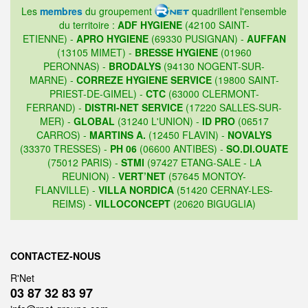
Les
membres
du groupement
quadrillent l'ensemble
du territoire :
ADF HYGIENE
(42100 SAINT-
ETIENNE) -
APRO HYGIENE
(69330 PUSIGNAN) -
AUFFAN
(13105 MIMET) -
BRESSE HYGIENE
(01960
PERONNAS) -
BRODALYS
(94130 NOGENT-SUR-
MARNE) -
CORREZE HYGIENE SERVICE
(19800 SAINT-
PRIEST-DE-GIMEL) -
CTC
(63000 CLERMONT-
FERRAND) -
DISTRI-NET SERVICE
(17220 SALLES-SUR-
MER) -
GLOBAL
(31240 L'UNION) -
ID PRO
(06517
CARROS) -
MARTINS A.
(12450 FLAVIN) -
NOVALYS
(33370 TRESSES) -
PH 06
(06600 ANTIBES) -
SO.DI.OUATE
(75012 PARIS) -
STMI
(97427 ETANG-SALE - LA
REUNION) -
VERT’NET
(57645 MONTOY-
FLANVILLE) -
VILLA NORDICA
(51420 CERNAY-LES-
REIMS) -
VILLOCONCEPT
(20620 BIGUGLIA)
CONTACTEZ-NOUS
R'Net
03 87 32 83 97