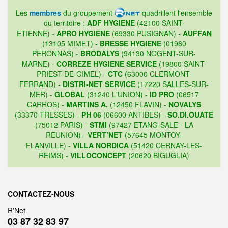
Les
membres
du groupement
quadrillent l'ensemble
du territoire :
ADF HYGIENE
(42100 SAINT-
ETIENNE) -
APRO HYGIENE
(69330 PUSIGNAN) -
AUFFAN
(13105 MIMET) -
BRESSE HYGIENE
(01960
PERONNAS) -
BRODALYS
(94130 NOGENT-SUR-
MARNE) -
CORREZE HYGIENE SERVICE
(19800 SAINT-
PRIEST-DE-GIMEL) -
CTC
(63000 CLERMONT-
FERRAND) -
DISTRI-NET SERVICE
(17220 SALLES-SUR-
MER) -
GLOBAL
(31240 L'UNION) -
ID PRO
(06517
CARROS) -
MARTINS A.
(12450 FLAVIN) -
NOVALYS
(33370 TRESSES) -
PH 06
(06600 ANTIBES) -
SO.DI.OUATE
(75012 PARIS) -
STMI
(97427 ETANG-SALE - LA
REUNION) -
VERT’NET
(57645 MONTOY-
FLANVILLE) -
VILLA NORDICA
(51420 CERNAY-LES-
REIMS) -
VILLOCONCEPT
(20620 BIGUGLIA)
CONTACTEZ-NOUS
R'Net
03 87 32 83 97