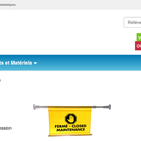
tatistiques.
V
O
s et Matériels
e
ession