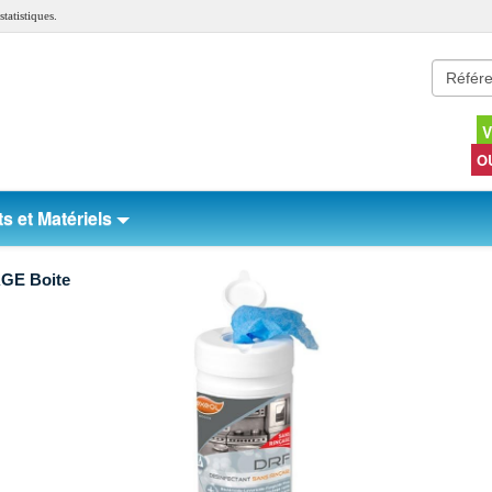
tatistiques.
V
O
s et Matériels
GE Boite