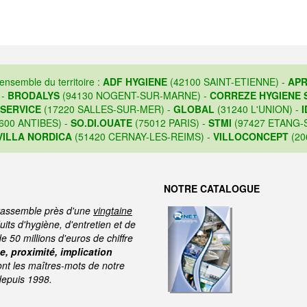
'ensemble du territoire :
ADF HYGIENE
(42100 SAINT-ETIENNE) -
APR
 -
BRODALYS
(94130 NOGENT-SUR-MARNE) -
CORREZE HYGIENE 
 SERVICE
(17220 SALLES-SUR-MER) -
GLOBAL
(31240 L'UNION) -
I
600 ANTIBES) -
SO.DI.OUATE
(75012 PARIS) -
STMI
(97427 ETANG-S
VILLA NORDICA
(51420 CERNAY-LES-REIMS) -
VILLOCONCEPT
(20
NOTRE CATALOGUE
assemble près d'une
vingtaine
its d'hygiène, d'entretien et de
de 50 millions d'euros de chiffre
, proximité, implication
ont les maîtres-mots de notre
depuis 1998.