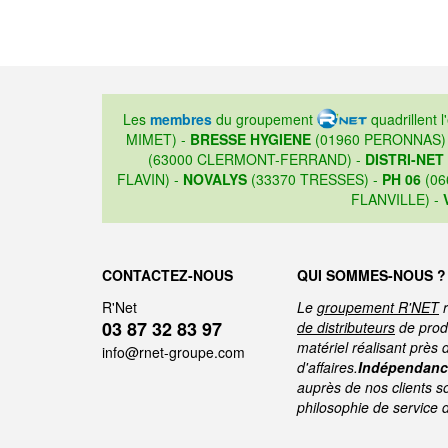
Les
membres
du groupement
quadrillent l
MIMET) -
BRESSE HYGIENE
(01960 PERONNAS)
(63000 CLERMONT-FERRAND) -
DISTRI-NET
FLAVIN) -
NOVALYS
(33370 TRESSES) -
PH 06
(06
FLANVILLE) -
CONTACTEZ-NOUS
QUI SOMMES-NOUS ?
R'Net
Le
groupement R'NET
r
03 87 32 83 97
de distributeurs
de produ
matériel réalisant près 
info@rnet-groupe.com
d'affaires.
Indépendance
auprès de nos clients s
philosophie de service 