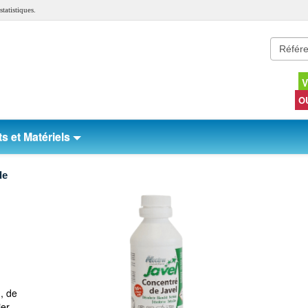
tatistiques.
V
O
s et Matériels
de
n, de
ier.