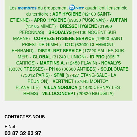
Les
membres
du groupement
quadrillent l'ensemble
du territoire :
ADF HYGIENE
(42100 SAINT-
ETIENNE) -
APRO HYGIENE
(69330 PUSIGNAN) -
AUFFAN
(13105 MIMET) -
BRESSE HYGIENE
(01960
PERONNAS) -
BRODALYS
(94130 NOGENT-SUR-
MARNE) -
CORREZE HYGIENE SERVICE
(19800 SAINT-
PRIEST-DE-GIMEL) -
CTC
(63000 CLERMONT-
FERRAND) -
DISTRI-NET SERVICE
(17220 SALLES-SUR-
MER) -
GLOBAL
(31240 L'UNION) -
ID PRO
(06517
CARROS) -
MARTINS A.
(12450 FLAVIN) -
NOVALYS
(33370 TRESSES) -
PH 06
(06600 ANTIBES) -
SO.DI.OUATE
(75012 PARIS) -
STMI
(97427 ETANG-SALE - LA
REUNION) -
VERT’NET
(57645 MONTOY-
FLANVILLE) -
VILLA NORDICA
(51420 CERNAY-LES-
REIMS) -
VILLOCONCEPT
(20620 BIGUGLIA)
CONTACTEZ-NOUS
R'Net
03 87 32 83 97