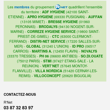
Les
membres
du groupement
quadrillent l'ensemble
du territoire :
ADF HYGIENE
(42100 SAINT-
ETIENNE) -
APRO HYGIENE
(69330 PUSIGNAN) -
AUFFAN
(13105 MIMET) -
BRESSE HYGIENE
(01960
PERONNAS) -
BRODALYS
(94130 NOGENT-SUR-
MARNE) -
CORREZE HYGIENE SERVICE
(19800 SAINT-
PRIEST-DE-GIMEL) -
CTC
(63000 CLERMONT-
FERRAND) -
DISTRI-NET SERVICE
(17220 SALLES-SUR-
MER) -
GLOBAL
(31240 L'UNION) -
ID PRO
(06517
CARROS) -
MARTINS A.
(12450 FLAVIN) -
NOVALYS
(33370 TRESSES) -
PH 06
(06600 ANTIBES) -
SO.DI.OUATE
(75012 PARIS) -
STMI
(97427 ETANG-SALE - LA
REUNION) -
VERT’NET
(57645 MONTOY-
FLANVILLE) -
VILLA NORDICA
(51420 CERNAY-LES-
REIMS) -
VILLOCONCEPT
(20620 BIGUGLIA)
CONTACTEZ-NOUS
R'Net
03 87 32 83 97