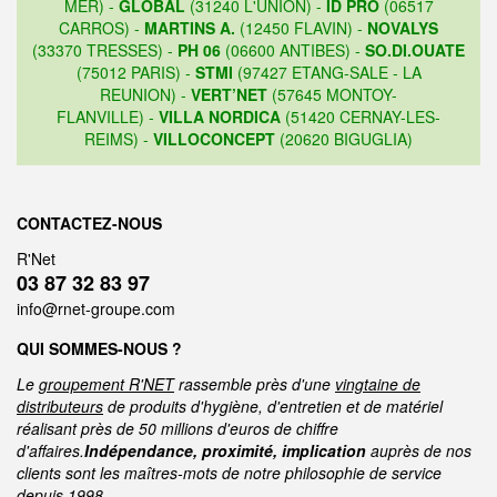
MER) -
GLOBAL
(31240 L'UNION) -
ID PRO
(06517
CARROS) -
MARTINS A.
(12450 FLAVIN) -
NOVALYS
(33370 TRESSES) -
PH 06
(06600 ANTIBES) -
SO.DI.OUATE
(75012 PARIS) -
STMI
(97427 ETANG-SALE - LA
REUNION) -
VERT’NET
(57645 MONTOY-
FLANVILLE) -
VILLA NORDICA
(51420 CERNAY-LES-
REIMS) -
VILLOCONCEPT
(20620 BIGUGLIA)
CONTACTEZ-NOUS
R'Net
03 87 32 83 97
info@rnet-groupe.com
QUI SOMMES-NOUS ?
Le
groupement R'NET
rassemble près d'une
vingtaine de
distributeurs
de produits d'hygiène, d'entretien et de matériel
réalisant près de 50 millions d'euros de chiffre
d'affaires.
Indépendance, proximité, implication
auprès de nos
clients sont les maîtres-mots de notre philosophie de service
depuis 1998.