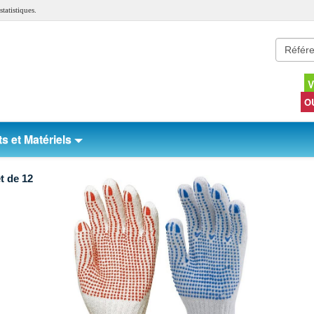
tatistiques.
V
O
s et Matériels
t de 12