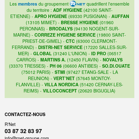
Les
membres
du groupement
quadrillent l'ensemble
du territoire :
ADF HYGIENE
(42100 SAINT-
ETIENNE) -
APRO HYGIENE
(69330 PUSIGNAN) -
AUFFAN
(13105 MIMET) -
BRESSE HYGIENE
(01960
PERONNAS) -
BRODALYS
(94130 NOGENT-SUR-
MARNE) -
CORREZE HYGIENE SERVICE
(19800 SAINT-
PRIEST-DE-GIMEL) -
CTC
(63000 CLERMONT-
FERRAND) -
DISTRI-NET SERVICE
(17220 SALLES-SUR-
MER) -
GLOBAL
(31240 L'UNION) -
ID PRO
(06517
CARROS) -
MARTINS A.
(12450 FLAVIN) -
NOVALYS
(33370 TRESSES) -
PH 06
(06600 ANTIBES) -
SO.DI.OUATE
(75012 PARIS) -
STMI
(97427 ETANG-SALE - LA
REUNION) -
VERT’NET
(57645 MONTOY-
FLANVILLE) -
VILLA NORDICA
(51420 CERNAY-LES-
REIMS) -
VILLOCONCEPT
(20620 BIGUGLIA)
CONTACTEZ-NOUS
R'Net
03 87 32 83 97
info@rnet-groupe.com