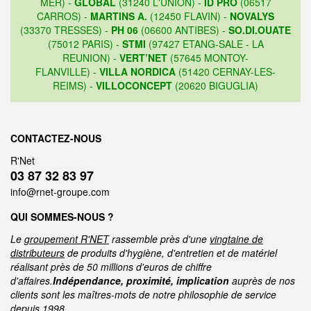
MER) -
GLOBAL
(31240 L'UNION) -
ID PRO
(06517
CARROS) -
MARTINS A.
(12450 FLAVIN) -
NOVALYS
(33370 TRESSES) -
PH 06
(06600 ANTIBES) -
SO.DI.OUATE
(75012 PARIS) -
STMI
(97427 ETANG-SALE - LA
REUNION) -
VERT’NET
(57645 MONTOY-
FLANVILLE) -
VILLA NORDICA
(51420 CERNAY-LES-
REIMS) -
VILLOCONCEPT
(20620 BIGUGLIA)
CONTACTEZ-NOUS
R'Net
03 87 32 83 97
info@rnet-groupe.com
QUI SOMMES-NOUS ?
Le
groupement R'NET
rassemble près d'une
vingtaine de
distributeurs
de produits d'hygiène, d'entretien et de matériel
réalisant près de 50 millions d'euros de chiffre
d'affaires.
Indépendance, proximité, implication
auprès de nos
clients sont les maîtres-mots de notre philosophie de service
depuis 1998.