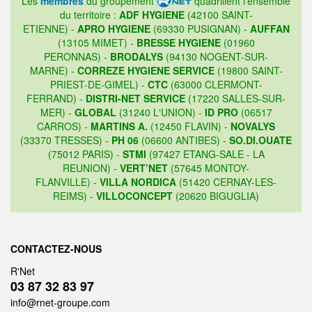
Les
membres
du groupement
quadrillent l'ensemble
du territoire :
ADF HYGIENE
(42100 SAINT-
ETIENNE) -
APRO HYGIENE
(69330 PUSIGNAN) -
AUFFAN
(13105 MIMET) -
BRESSE HYGIENE
(01960
PERONNAS) -
BRODALYS
(94130 NOGENT-SUR-
MARNE) -
CORREZE HYGIENE SERVICE
(19800 SAINT-
PRIEST-DE-GIMEL) -
CTC
(63000 CLERMONT-
FERRAND) -
DISTRI-NET SERVICE
(17220 SALLES-SUR-
MER) -
GLOBAL
(31240 L'UNION) -
ID PRO
(06517
CARROS) -
MARTINS A.
(12450 FLAVIN) -
NOVALYS
(33370 TRESSES) -
PH 06
(06600 ANTIBES) -
SO.DI.OUATE
(75012 PARIS) -
STMI
(97427 ETANG-SALE - LA
REUNION) -
VERT’NET
(57645 MONTOY-
FLANVILLE) -
VILLA NORDICA
(51420 CERNAY-LES-
REIMS) -
VILLOCONCEPT
(20620 BIGUGLIA)
CONTACTEZ-NOUS
R'Net
03 87 32 83 97
info@rnet-groupe.com