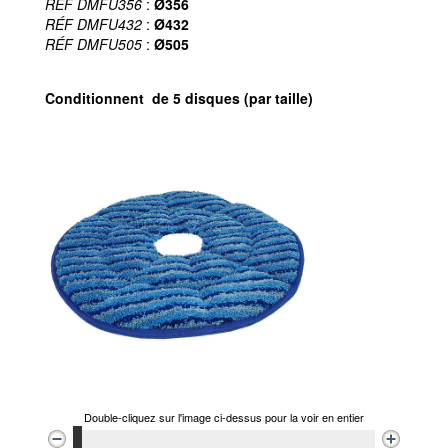
RÉF DMFU356
:
Ø356
RÉF DMFU432
:
Ø432
RÉF DMFU505
:
Ø505
Conditionnent de 5 disques (par taille)
Double-cliquez sur l'image ci-dessus pour la voir en entier