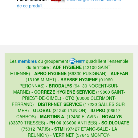
de ce produit
Les
membres
du groupement
quadrillent l'ensemble
du territoire :
ADF HYGIENE
(42100 SAINT-
ETIENNE) -
APRO HYGIENE
(69330 PUSIGNAN) -
AUFFAN
(13105 MIMET) -
BRESSE HYGIENE
(01960
PERONNAS) -
BRODALYS
(94130 NOGENT-SUR-
MARNE) -
CORREZE HYGIENE SERVICE
(19800 SAINT-
PRIEST-DE-GIMEL) -
CTC
(63000 CLERMONT-
FERRAND) -
DISTRI-NET SERVICE
(17220 SALLES-SUR-
MER) -
GLOBAL
(31240 L'UNION) -
ID PRO
(06517
CARROS) -
MARTINS A.
(12450 FLAVIN) -
NOVALYS
(33370 TRESSES) -
PH 06
(06600 ANTIBES) -
SO.DI.OUATE
(75012 PARIS) -
STMI
(97427 ETANG-SALE - LA
REUNION) -
VERT’NET
(57645 MONTOY-