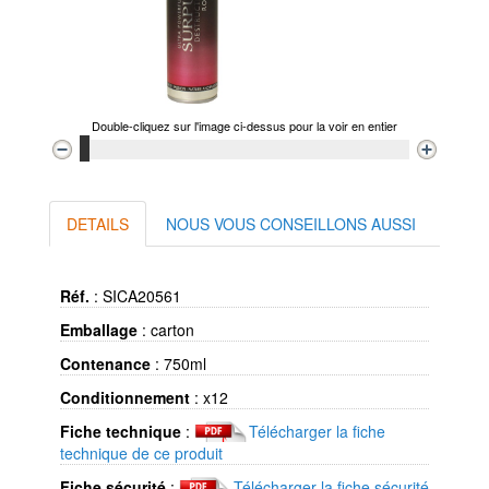
Double-cliquez sur l'image ci-dessus pour la voir en entier
DETAILS
NOUS VOUS CONSEILLONS AUSSI
Réf.
:
SICA20561
Emballage
:
carton
Contenance
:
750ml
Conditionnement
:
x12
Fiche technique
:
Télécharger la fiche
technique de ce produit
Fiche sécurité
:
Télécharger la fiche sécurité