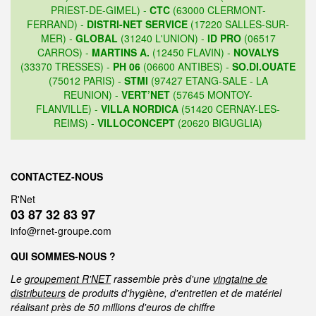
PRIEST-DE-GIMEL) -
CTC
(63000 CLERMONT-
FERRAND) -
DISTRI-NET SERVICE
(17220 SALLES-SUR-
MER) -
GLOBAL
(31240 L'UNION) -
ID PRO
(06517
CARROS) -
MARTINS A.
(12450 FLAVIN) -
NOVALYS
(33370 TRESSES) -
PH 06
(06600 ANTIBES) -
SO.DI.OUATE
(75012 PARIS) -
STMI
(97427 ETANG-SALE - LA
REUNION) -
VERT’NET
(57645 MONTOY-
FLANVILLE) -
VILLA NORDICA
(51420 CERNAY-LES-
REIMS) -
VILLOCONCEPT
(20620 BIGUGLIA)
CONTACTEZ-NOUS
R'Net
03 87 32 83 97
info@rnet-groupe.com
QUI SOMMES-NOUS ?
Le
groupement R'NET
rassemble près d'une
vingtaine de
distributeurs
de produits d'hygiène, d'entretien et de matériel
réalisant près de 50 millions d'euros de chiffre