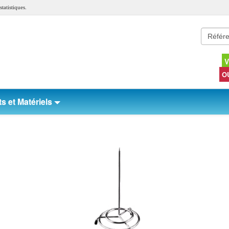
tatistiques.
V
O
s et Matériels