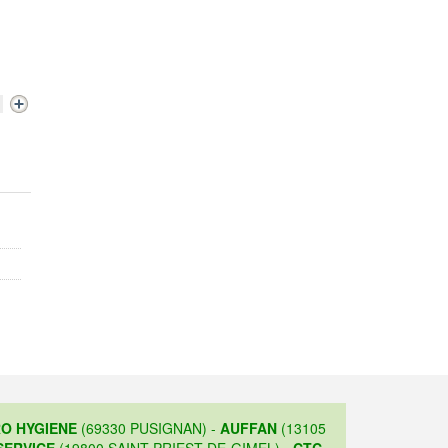
O HYGIENE
(69330 PUSIGNAN) -
AUFFAN
(13105