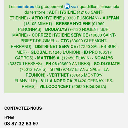
Les
membres
du groupement
quadrillent l'ensemble
du territoire :
ADF HYGIENE
(42100 SAINT-
ETIENNE) -
APRO HYGIENE
(69330 PUSIGNAN) -
AUFFAN
(13105 MIMET) -
BRESSE HYGIENE
(01960
PERONNAS) -
BRODALYS
(94130 NOGENT-SUR-
MARNE) -
CORREZE HYGIENE SERVICE
(19800 SAINT-
PRIEST-DE-GIMEL) -
CTC
(63000 CLERMONT-
FERRAND) -
DISTRI-NET SERVICE
(17220 SALLES-SUR-
MER) -
GLOBAL
(31240 L'UNION) -
ID PRO
(06517
CARROS) -
MARTINS A.
(12450 FLAVIN) -
NOVALYS
(33370 TRESSES) -
PH 06
(06600 ANTIBES) -
SO.DI.OUATE
(75012 PARIS) -
STMI
(97427 ETANG-SALE - LA
REUNION) -
VERT’NET
(57645 MONTOY-
FLANVILLE) -
VILLA NORDICA
(51420 CERNAY-LES-
REIMS) -
VILLOCONCEPT
(20620 BIGUGLIA)
CONTACTEZ-NOUS
R'Net
03 87 32 83 97