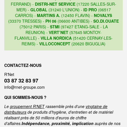
FERRAND) -
DISTRI-NET SERVICE
(17220 SALLES-SUR-
MER) -
GLOBAL
(31240 L'UNION) -
ID PRO
(06517
CARROS) -
MARTINS A.
(12450 FLAVIN) -
NOVALYS
(33370 TRESSES) -
PH 06
(06600 ANTIBES) -
SO.DI.OUATE
(75012 PARIS) -
STMI
(97427 ETANG-SALE - LA
REUNION) -
VERT’NET
(57645 MONTOY-
FLANVILLE) -
VILLA NORDICA
(51420 CERNAY-LES-
REIMS) -
VILLOCONCEPT
(20620 BIGUGLIA)
CONTACTEZ-NOUS
R'Net
03 87 32 83 97
info@rnet-groupe.com
QUI SOMMES-NOUS ?
Le
groupement R'NET
rassemble près d'une
vingtaine de
distributeurs
de produits d'hygiène, d'entretien et de matériel
réalisant près de 50 millions d'euros de chiffre
d'affaires.
Indépendance, proximité, implication
auprès de nos