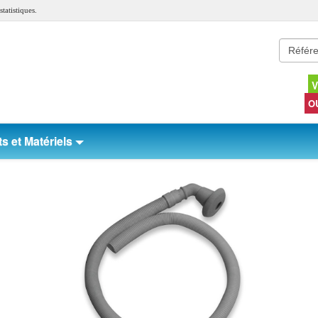
tatistiques.
V
O
s et Matériels