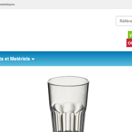
tatistiques.
V
O
s et Matériels