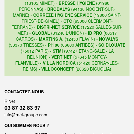
(13105 MIMET) -
BRESSE HYGIENE
(01960
PERONNAS) -
BRODALYS
(94130 NOGENT-SUR-
MARNE) -
CORREZE HYGIENE SERVICE
(19800 SAINT-
PRIEST-DE-GIMEL) -
CTC
(63000 CLERMONT-
FERRAND) -
DISTRI-NET SERVICE
(17220 SALLES-SUR-
MER) -
GLOBAL
(31240 L'UNION) -
ID PRO
(06517
CARROS) -
MARTINS A.
(12450 FLAVIN) -
NOVALYS
(33370 TRESSES) -
PH 06
(06600 ANTIBES) -
SO.DI.OUATE
(75012 PARIS) -
STMI
(97427 ETANG-SALE - LA
REUNION) -
VERT’NET
(57645 MONTOY-
FLANVILLE) -
VILLA NORDICA
(51420 CERNAY-LES-
REIMS) -
VILLOCONCEPT
(20620 BIGUGLIA)
CONTACTEZ-NOUS
R'Net
03 87 32 83 97
info@rnet-groupe.com
QUI SOMMES-NOUS ?